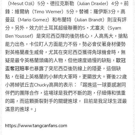
（Mesut Ozil）5分、德拉克斯勒（Julian Draxler）4分。前
鋒：維爾納（Timo Werner）5分。替補：羅伊斯3分。高
曼茲（Mario Gomez）和布蘭特（Julian Brandt）則沒有評
分。另外，效力於土耳其超級聯賽的S‧尤塞夫（Syam
Ben Youssef）是突尼西亞隊的後防核心，人高馬大，搶點
能力出色，卡位盯人方面能力不俗，勢必會仗著身材優勢
對英格蘭產生威脅，尤其在突尼西亞獲得角球機會時，無
疑是最令英格蘭頭痛的人物，但他速度過慢的缺點，
歐冠
盃奪冠賠率
也暴露了突尼西亞後防線上的隱憂，這個缺
點，在碰上英格蘭的小鮮肉大軍時，更顯放大。賽後22歲
小將綽號丘吉Chucky高興的表示：「踢進這一球要感謝同
伴們的團隊合作，這場球是我們不斷的跑，仔細傳和慎重
的踢，而這顆撕裂對手的關鍵進球， 目前是我足球生涯最
滿意的進球。」
https://www.tangcanfans.com