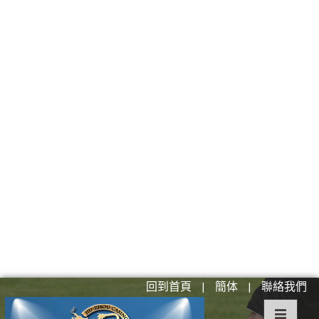
回到首頁
|
簡体
|
聯絡我們