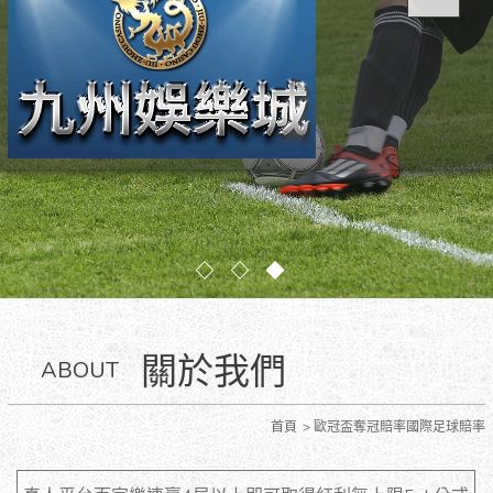
關於我們
ABOUT
首頁
歐冠盃奪冠賠率國際足球賠率