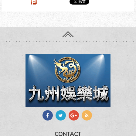
CONTACT