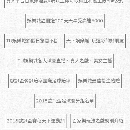
真人平台百家樂連贏4局以上即可取得紅利無上限5pk公式
娛樂城註冊送200天天享受高達5000
TU娛樂城節假日驚喜不斷
天下娛樂城-玩運彩的好朋友
TU娛樂城各大球賽直播、真人遊戲、美女主播
歐冠盃奪冠賠率國際足球賠率
娛樂城最佳投注體驗
2018歐冠盃足球賽分組名單
2018歐冠盃賽程天下運動網
百家樂玩法遊戲規則介紹