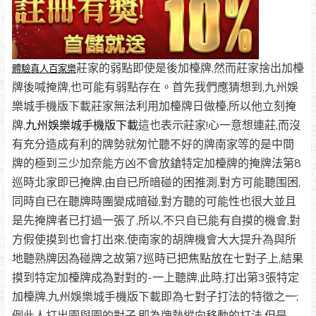
莊家的弱點即使是後加檯牌,然而莊家捨出加檯
體驗真人百家樂
牌後喊掩牌,也可能有弱點存在。首先我們應猜想到,九州娛
樂城手機版下載莊家無法利用加檯牌日做檯,所以他立刻掩
牌,
九州娛樂城手機版下載
這也表示莊家!心一意想連莊,而沒
有充分造成有利的牌勢就匆忙聽不好的牌南家等的是中間
牌的極到三少加奈能方凶不會放鎗特定加檯牌的掩牌法第8
巡時北家即已掩牌,由自已所暗碰的困推測,對方可能聽围困,
同時自已在聽牌時團變成暗碰,對方聽的可能性也很大並且
是先掩牌者已打過一張了,所以,不只自已能有自摸的機會,對
方假使摸到也會打出來,使南家的胡牌機會大大提升為與所
地聽熟牌因為碰牌之故第7巡時已把焦點放在七對子上,結果
摸到特定加檯牌成為對對的-一上聽牌,此時,打出第3張特定
加檯牌,九州娛樂城手機版下載即為七對子打法的特徵之一;