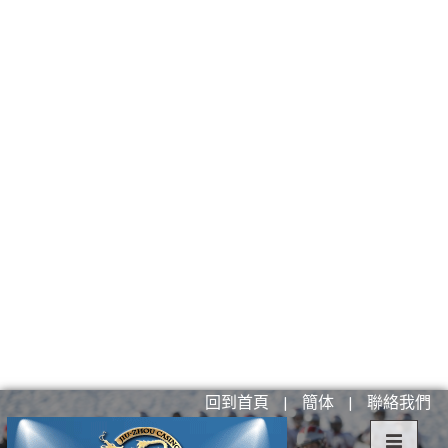
回到首頁
|
簡体
|
聯絡我們