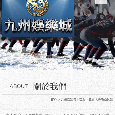
關於我們
ABOUT
首頁
九州娛樂城手機版下載真人遊戲百家樂