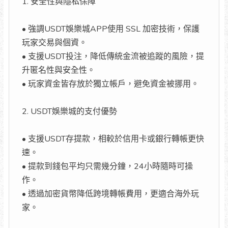
1. 安全性與隱私保障
• 強調USDT娛樂城APP使用 SSL 加密技術，保護
玩家交易與個資。
• 支援USDT投注，降低傳統金流被追蹤的風險，提
升匿名性與安全性。
• 玩家資金皆存放於獨立帳戶，避免資金被挪用。
2. USDT娛樂城的支付優勢
• 支援USDT存提款，相較於信用卡或銀行轉帳更快
速。
• 提款到錢包平均只需幾分鐘，24小時隨時可操
作。
• 透過加密貨幣降低跨境轉帳費用，更適合海外玩
家。