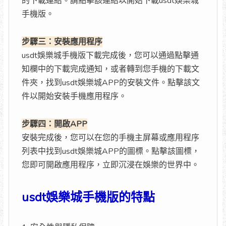
的下載連結。請點擊該連結以開始下載usdt娛樂城
手機版。
步驟三：安裝應用程序
usdt娛樂城手機版下載完成後，您可以通過點擊通
知欄中的下載完成通知，或者轉到您手機的下載文
件夾，找到usdt娛樂城APP的安裝文件。點擊該文
件以開始安裝手機應用程序。
步驟四：開啟APP
安裝完成後，您可以在您的手機主屏幕或應用程序
列表中找到usdt娛樂城APP的圖標。點擊該圖標，
您即可開啟應用程序，立即沉浸在娛樂的世界中。
usdt娛樂城手機版的特點