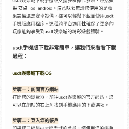
usdt娛樂城下載手機版支援多種操作系統，包括蘋
果 安卓 ios android。這意味著無論您使用的是蘋
果設備還是安卓設備，都可以輕鬆下載並使用usdt
手機版應用程序。這種跨平台適用性確保了更多的
玩家能夠享受到usdt娛樂城的精彩遊戲體驗。
usdt手機版下載非常簡單，讓我們來看看下載
過程：
usdt娛樂城下載iOS
步驟一：訪問官方網站
打開您的瀏覽器，前往usdt娛樂城的官方網站。您
可以在網站的右上角找到手機應用的下載選項。
步驟二：登入您的帳戶
如果您已經是usdt娛樂城的會員，請使用您的帳戶